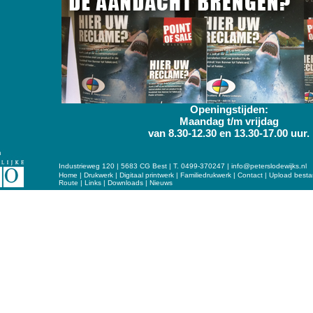
Openingstijden:
Maandag t/m vrijdag
van 8.30-12.30 en 13.30-17.00 uur.
Industrieweg 120 | 5683 CG Best | T. 0499-370247 |
info@peterslodewijks.nl
Home
|
Drukwerk
|
Digitaal printwerk
|
Familiedrukwerk
|
Contact
|
Upload best
Route
|
Links
|
Downloads
|
Nieuws